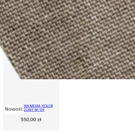
MARYNARKA MĘSKA, KOLOR
Nowość
BRĄZOWY M-129
550,00
zł