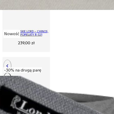
SPODNIE MĘSKIE LORD – CHINOS,
Nowość
KOLOR POPIELATY R-321
239,00
zł
-30% na drugą parę