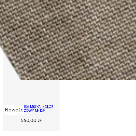
MARYNARKA MĘSKA, KOLOR
Nowość
BRĄZOWY M-129
550,00
zł