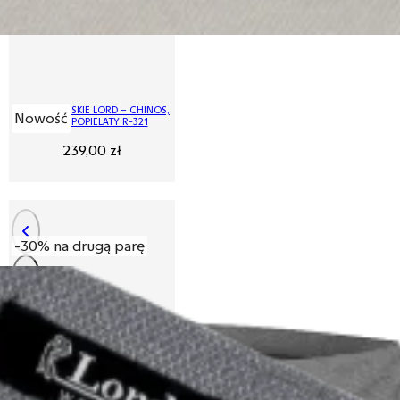
SPODNIE MĘSKIE LORD – CHINOS,
Nowość
KOLOR POPIELATY R-321
239,00
zł
-30% na drugą parę