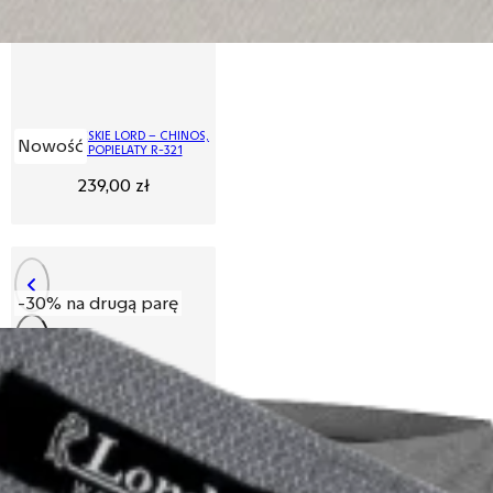
SPODNIE MĘSKIE LORD – CHINOS,
Nowość
KOLOR POPIELATY R-321
239,00
zł
-30% na drugą parę