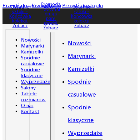
Promocja
Promocja
Przejdź do głównej treści
Przejdź do stopki
Ostatnie
Ostatnie
-30% na
-30% na
sztuki -
sztuki -
drugą
drugą
Końcówka
Końcówka
parę
parę
kolekcji.
kolekcji.
spodni.
spodni.
Zobacz
Zobacz
Zobacz
Zobacz
Nowości
Nowości
Marynarki
Kamizelki
Marynarki
Spodnie
casualowe
Kamizelki
Spodnie
klasyczne
Spodnie
Wyprzedaże
Salony
Tabele
casualowe
rozmiarów
O nas
Spodnie
Kontakt
klasyczne
Wyprzedaże