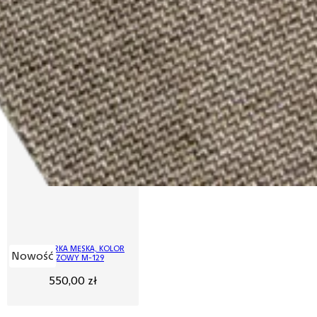
MARYNARKA MĘSKA, KOLOR
Nowość
BRĄZOWY M-129
550,00
zł