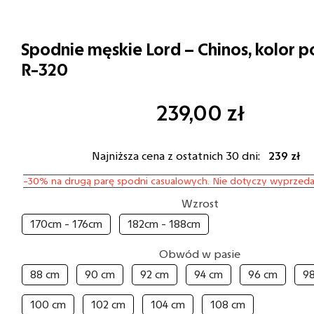
Spodnie męskie Lord – Chinos, kolor p
R-320
239,00
zł
Najniższa cena z ostatnich 30 dni:
239 zł
-30% na drugą parę spodni casualowych. Nie dotyczy wyprzeda
Wzrost
170cm - 176cm
182cm - 188cm
Obwód w pasie
88 cm
90 cm
92 cm
94 cm
96 cm
9
100 cm
102 cm
104 cm
108 cm