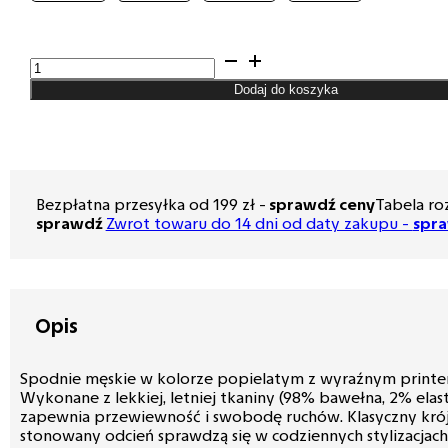
ilość
Spodnie
Dodaj do koszyka
męskie
Lord
–
Chinos,
kolor
popielaty
Bezpłatna przesyłka od 199 zł -
sprawdź ceny
Tabela ro
R-
sprawdź
Zwrot towaru do 14 dni od daty zakupu -
spr
320
Opis
Spodnie męskie w kolorze popielatym z wyraźnym printe
Wykonane z lekkiej, letniej tkaniny (98% bawełna, 2% elast
zapewnia przewiewność i swobodę ruchów. Klasyczny krój
stonowany odcień sprawdzą się w codziennych stylizacjach