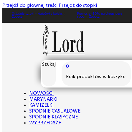
Przejdź do głównej treści
Przejdź do stopki
Ostatnie sztuki - Końcówka kolekcji.
Promocja -30% na drugą parę
Zobacz
spodni. Zobacz
Szukaj
0
Brak produktów w koszyku.
NOWOŚCI
MARYNARKI
KAMIZELKI
SPODNIE CASUALOWE
SPODNIE KLASYCZNE
WYPRZEDAŻE