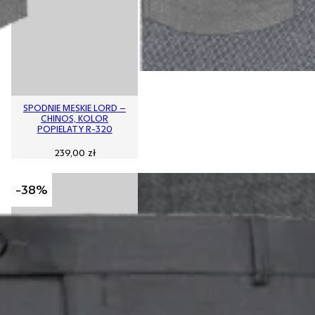
SPODNIE MĘSKIE LORD –
CHINOS, KOLOR
POPIELATY R-320
239,00
zł
-38%