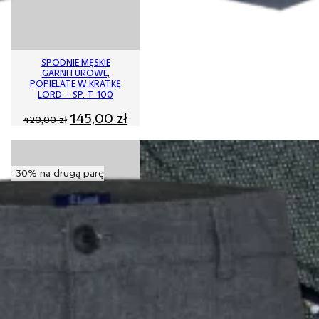
SPODNIE MĘSKIE
GARNITUROWE,
POPIELATE W KRATKĘ
LORD – SP. T-100
Pierwotna
Aktualna
145,00
zł
420,00
zł
cena
cena
wynosiła:
wynosi:
420,00 zł.
145,00 zł.
-30% na drugą parę