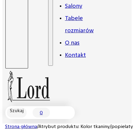
Salony
Tabele
rozmiarów
O nas
Kontakt
Szukaj
0
Strona główna
/
Atrybut produktu: Kolor tkaniny
/
popielaty