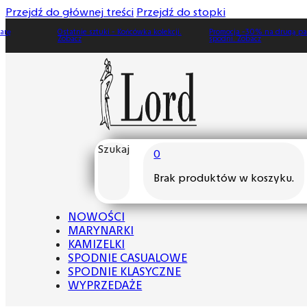
Przejdź do głównej treści
Przejdź do stopki
Ostatnie sztuki - Końcówka kolekcji.
Promocja -30% na drugą parę
Zobacz
spodni. Zobacz
Szukaj
0
Brak produktów w koszyku.
NOWOŚCI
MARYNARKI
KAMIZELKI
SPODNIE CASUALOWE
SPODNIE KLASYCZNE
WYPRZEDAŻE