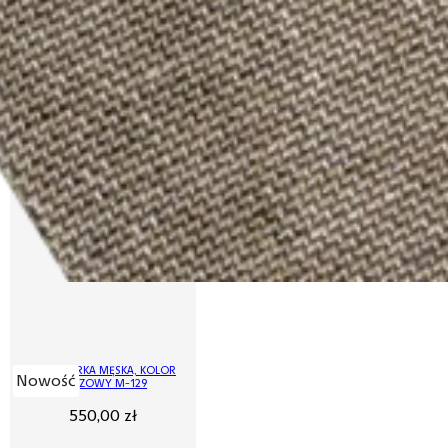
MARYNARKA MĘSKA, KOLOR
Nowość
BRĄZOWY M-129
550,00
zł