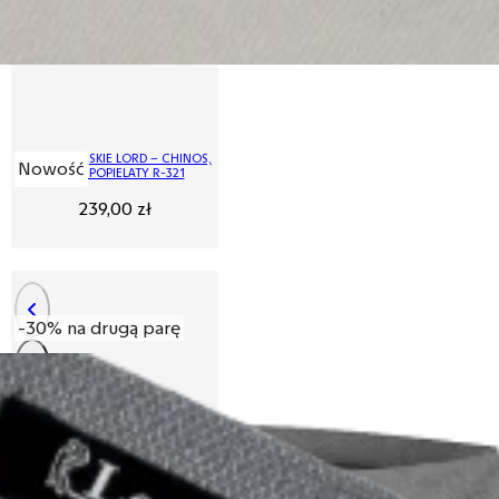
SPODNIE MĘSKIE LORD – CHINOS,
Nowość
KOLOR POPIELATY R-321
239,00
zł
-30% na drugą parę