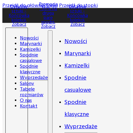
Promocja
Promocja
Przejdź do głównej treści
Przejdź do stopki
Ostatnie
Ostatnie
-30% na
-30% na
sztuki -
sztuki -
drugą
drugą
Końcówka
Końcówka
parę
parę
kolekcji.
kolekcji.
spodni.
spodni.
Zobacz
Zobacz
Zobacz
Zobacz
Nowości
Nowości
Marynarki
Kamizelki
Marynarki
Spodnie
casualowe
Kamizelki
Spodnie
klasyczne
Spodnie
Wyprzedaże
Salony
Tabele
casualowe
rozmiarów
O nas
Spodnie
Kontakt
klasyczne
Wyprzedaże