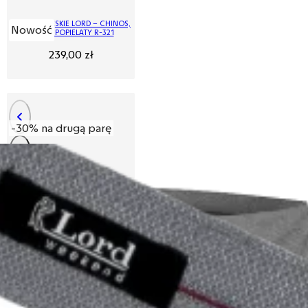
SPODNIE MĘSKIE LORD – CHINOS,
Nowość
KOLOR POPIELATY R-321
239,00
zł
-30% na drugą parę