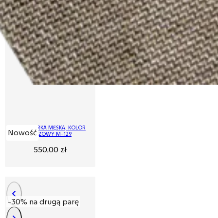
MARYNARKA MĘSKA, KOLOR
Nowość
BRĄZOWY M-129
550,00
zł
-30% na drugą parę