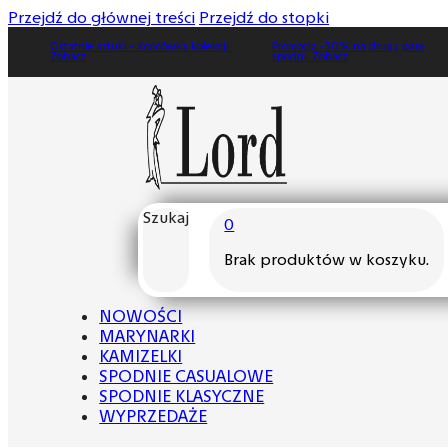
Przejdź do głównej treści
Przejdź do stopki
Ostatnie sztuki - Końcówka kolekcji.
Promocja -30% na drugą parę
Zobacz
spodni. Zobacz
Szukaj
0
Brak produktów w koszyku.
NOWOŚCI
MARYNARKI
KAMIZELKI
SPODNIE CASUALOWE
SPODNIE KLASYCZNE
WYPRZEDAŻE