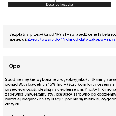
Spodnie
Dodaj do koszyka
męskie
Lord,
kolor
camel
R-
295
Bezpłatna przesyłka od 199 zł -
sprawdź ceny
Tabela ro
sprawdź
Zwrot towaru do 14 dni od daty zakupu -
spr
Opis
Spodnie męskie wykonane z wysokiej jakości tkaniny zawie
ponad 80% bawełny i 15% lnu – łączy komfort noszenia z
przewiewnością, idealną na cieplejsze dni. Prosty krój no
zapewnia uniwersalny styl, pasujący zarówno do codziennyc
bardziej eleganckich stylizacji. Spodnie są miękkie, wygodn
dotyku.