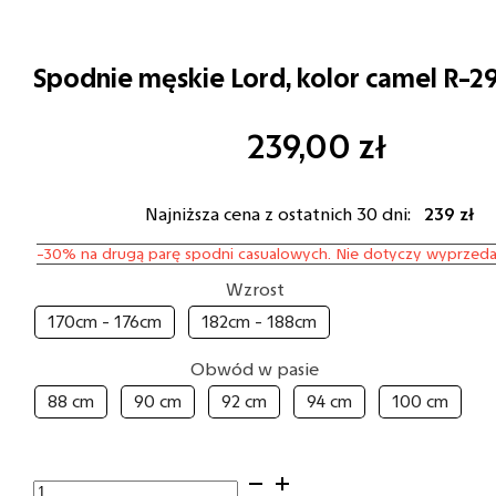
Spodnie męskie Lord, kolor camel R-2
239,00
zł
Najniższa cena z ostatnich 30 dni:
239 zł
-30% na drugą parę spodni casualowych. Nie dotyczy wyprzeda
Wzrost
170cm - 176cm
182cm - 188cm
Obwód w pasie
88 cm
90 cm
92 cm
94 cm
100 cm
ilość