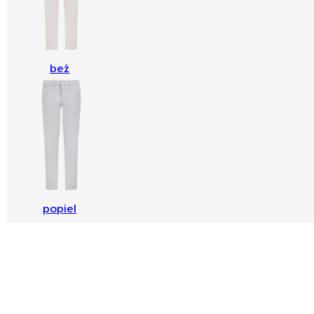
beż
popiel