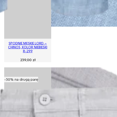
SPODNIE MĘSKIE LORD –
CHINOS, KOLOR NIEBIESKI
R-299
239,00
zł
-30% na drugą parę