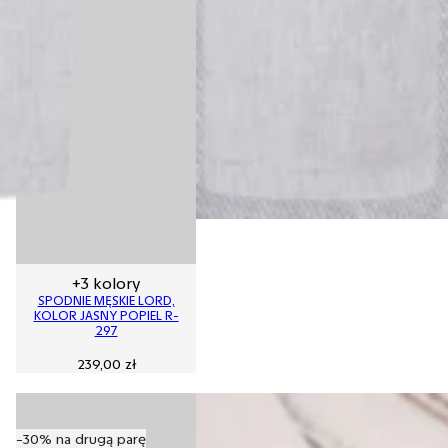
+3 kolory
SPODNIE MĘSKIE LORD,
KOLOR JASNY POPIEL R-
297
239,00
zł
-30% na drugą parę