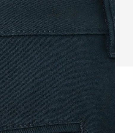
granat
grafit