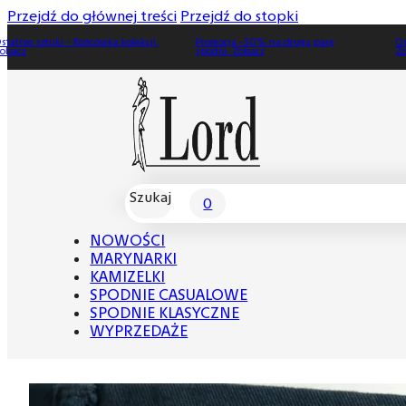
Przejdź do głównej treści
Przejdź do stopki
Promocja -30% na drugą parę
Ostatnie sztuki - Końcówka kolekcji.
spodni. Zobacz
Zobacz
Szukaj
0
NOWOŚCI
MARYNARKI
KAMIZELKI
SPODNIE CASUALOWE
SPODNIE KLASYCZNE
WYPRZEDAŻE