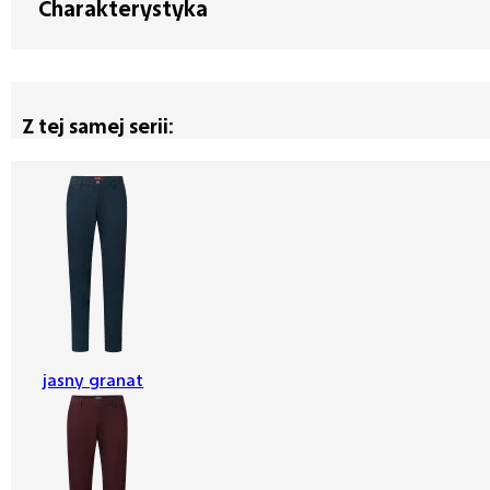
Charakterystyka
Z tej samej serii:
jasny granat