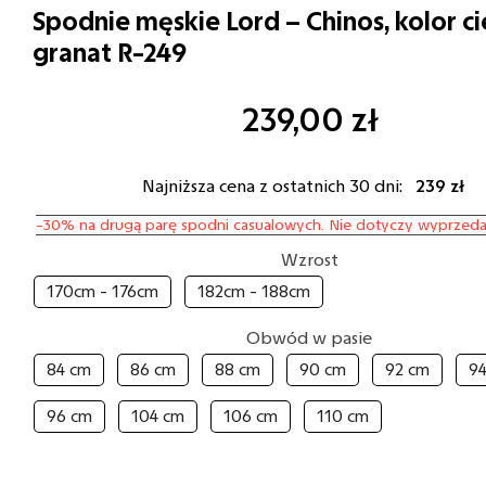
Spodnie męskie Lord – Chinos, kolor 
granat R-249
239,00
zł
Najniższa cena z ostatnich 30 dni:
239 zł
-30% na drugą parę spodni casualowych. Nie dotyczy wyprzeda
Wzrost
170cm - 176cm
182cm - 188cm
Obwód w pasie
84 cm
86 cm
88 cm
90 cm
92 cm
9
96 cm
104 cm
106 cm
110 cm