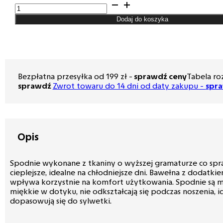
ilość
Spodnie
Dodaj do koszyka
męskie
Lord
–
Chinos,
kolor
ciemny
Bezpłatna przesyłka od 199 zł -
sprawdź ceny
Tabela ro
granat
sprawdź
Zwrot towaru do 14 dni od daty zakupu -
spr
R-
249
Opis
Spodnie wykonane z tkaniny o wyższej gramaturze co spra
cieplejsze, idealne na chłodniejsze dni. Bawełna z dodatki
wpływa korzystnie na komfort użytkowania. Spodnie są mi
miękkie w dotyku, nie odkształcają się podczas noszenia, i
dopasowują się do sylwetki.