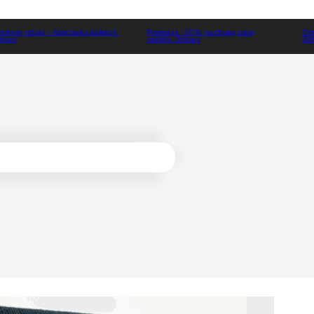
Promocja -30% na drugą parę
Ostatnie sztuki - Końcówka kolekcji.
spodni. Zobacz
Zobacz