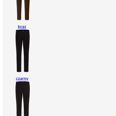
brąz
czarny