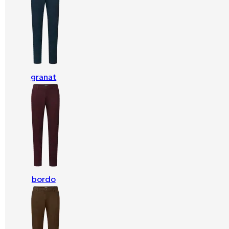
granat
bordo