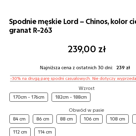
Spodnie męskie Lord – Chinos, kolor 
granat R-263
239,00
zł
Najniższa cena z ostatnich 30 dni:
239 zł
-30% na drugą parę spodni casualowych. Nie dotyczy wyprzeda
Wzrost
170cm - 176cm
182cm - 188cm
Obwód w pasie
84 cm
86 cm
88 cm
106 cm
108 cm
112 cm
114 cm