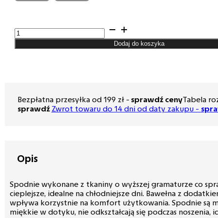
ilość
Spodnie
Dodaj do koszyka
męskie
Lord
–
Chinos,
kolor
ciemny
Bezpłatna przesyłka od 199 zł -
sprawdź ceny
Tabela ro
granat
sprawdź
Zwrot towaru do 14 dni od daty zakupu -
spr
R-
263
Opis
Spodnie wykonane z tkaniny o wyższej gramaturze co spra
cieplejsze, idealne na chłodniejsze dni. Bawełna z dodatki
wpływa korzystnie na komfort użytkowania. Spodnie są mi
miękkie w dotyku, nie odkształcają się podczas noszenia, i