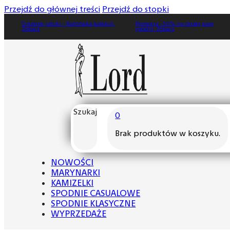
Przejdź do głównej treści
Przejdź do stopki
Ostatnie sztuki - Końcówka kolekcji.
Promocja -30% na drugą parę
Zobacz
spodni. Zobacz
Szukaj
0
Brak produktów w koszyku.
NOWOŚCI
MARYNARKI
KAMIZELKI
SPODNIE CASUALOWE
SPODNIE KLASYCZNE
WYPRZEDAŻE