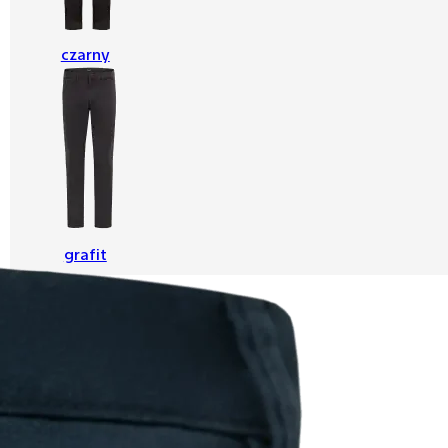
czarny
grafit