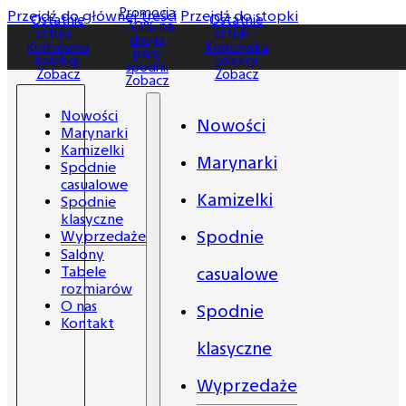
Promocja
Promocja
Przejdź do głównej treści
Przejdź do stopki
Ostatnie
Ostatnie
-30% na
-30% na
sztuki -
sztuki -
drugą
drugą
Końcówka
Końcówka
parę
parę
kolekcji.
kolekcji.
spodni.
spodni.
Zobacz
Zobacz
Zobacz
Zobacz
Nowości
Nowości
Marynarki
Kamizelki
Marynarki
Spodnie
casualowe
Kamizelki
Spodnie
klasyczne
Spodnie
Wyprzedaże
Salony
Tabele
casualowe
rozmiarów
O nas
Spodnie
Kontakt
klasyczne
Wyprzedaże