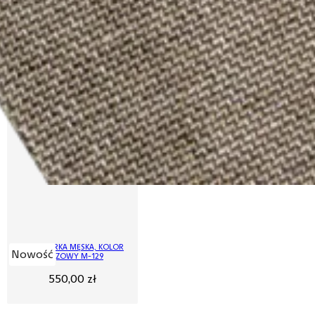
MARYNARKA MĘSKA, KOLOR
Nowość
BRĄZOWY M-129
550,00
zł