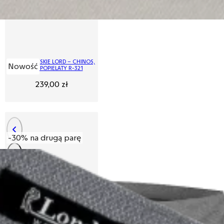
SPODNIE MĘSKIE LORD – CHINOS,
Nowość
KOLOR POPIELATY R-321
239,00
zł
-30% na drugą parę