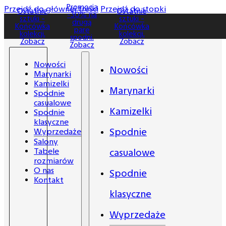
Promocja
Promocja
Przejdź do głównej treści
Przejdź do stopki
Ostatnie
Ostatnie
-30% na
-30% na
sztuki -
sztuki -
drugą
drugą
Końcówka
Końcówka
parę
parę
kolekcji.
kolekcji.
spodni.
spodni.
Zobacz
Zobacz
Zobacz
Zobacz
Nowości
Nowości
Marynarki
Kamizelki
Marynarki
Spodnie
casualowe
Kamizelki
Spodnie
klasyczne
Spodnie
Wyprzedaże
Salony
Tabele
casualowe
rozmiarów
O nas
Spodnie
Kontakt
klasyczne
Wyprzedaże