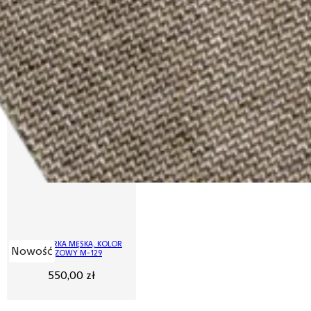
MARYNARKA MĘSKA, KOLOR
Nowość
BRĄZOWY M-129
550,00
zł