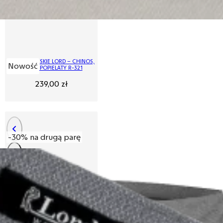
SPODNIE MĘSKIE LORD – CHINOS,
Nowość
KOLOR POPIELATY R-321
239,00
zł
-30% na drugą parę