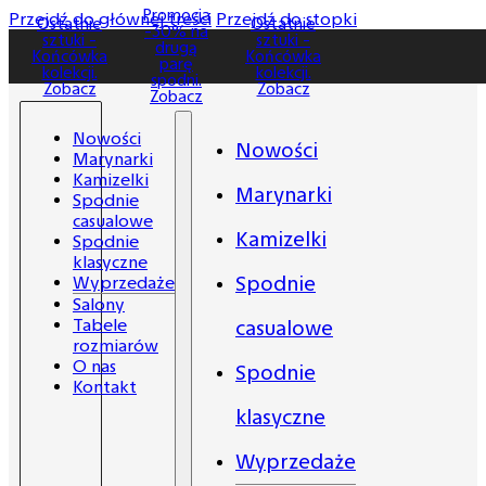
Promocja
Promocja
Przejdź do głównej treści
Przejdź do stopki
Ostatnie
Ostatnie
-30% na
-30% na
sztuki -
sztuki -
drugą
drugą
Końcówka
Końcówka
parę
parę
kolekcji.
kolekcji.
spodni.
spodni.
Zobacz
Zobacz
Zobacz
Zobacz
Nowości
Nowości
Marynarki
Kamizelki
Marynarki
Spodnie
casualowe
Kamizelki
Spodnie
klasyczne
Spodnie
Wyprzedaże
Salony
Tabele
casualowe
rozmiarów
O nas
Spodnie
Kontakt
klasyczne
Wyprzedaże