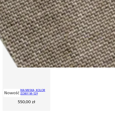
MARYNARKA MĘSKA, KOLOR
Nowość
BRĄZOWY M-129
550,00
zł