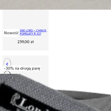
SPODNIE MĘSKIE LORD – CHINOS,
Nowość
KOLOR POPIELATY R-321
239,00
zł
-30% na drugą parę