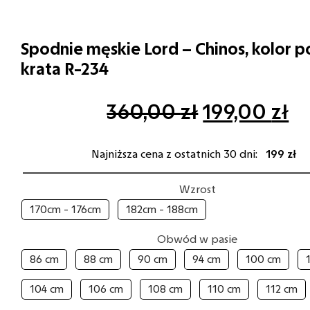
Spodnie męskie Lord – Chinos, kolor p
krata R-234
Pierwotna
Ak
360,00
zł
199,00
zł
cena
c
Najniższa cena z ostatnich 30 dni:
199 zł
wynosiła:
wy
360,00 zł.
19
Wzrost
170cm - 176cm
182cm - 188cm
Obwód w pasie
86 cm
88 cm
90 cm
94 cm
100 cm
104 cm
106 cm
108 cm
110 cm
112 cm