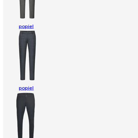
popiel
popiel