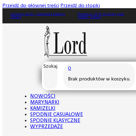
Przejdź do głównej treści
Przejdź do stopki
ki - Końcówka kolekcji.
Promocja -30% na drugą parę
Ostatnie sztuk
spodni. Zobacz
Zobacz
Szukaj
0
Brak produktów w koszyku.
NOWOŚCI
MARYNARKI
KAMIZELKI
SPODNIE CASUALOWE
SPODNIE KLASYCZNE
WYPRZEDAŻE