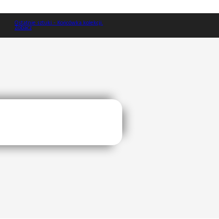
i - Końcówka kolekcji.
Promocja -30% na drugą parę
Ostatnie sztuki
spodni. Zobacz
Zobacz