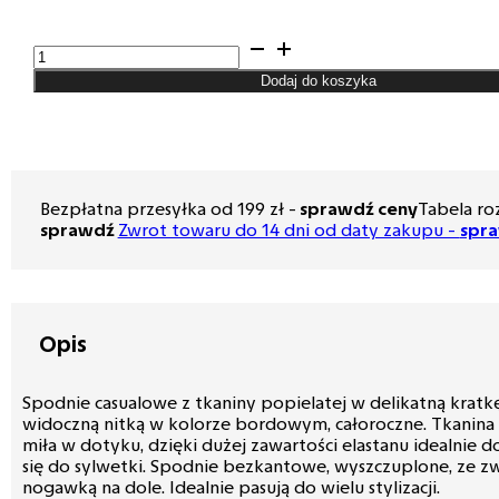
ilość
Spodnie
Dodaj do koszyka
męskie
Lord
–
Chinos,
kolor
popielaty
Bezpłatna przesyłka od 199 zł -
sprawdź ceny
Tabela ro
krata
sprawdź
Zwrot towaru do 14 dni od daty zakupu -
spr
R-
234
Opis
Spodnie casualowe z tkaniny popielatej w delikatną kratk
widoczną nitką w kolorze bordowym, całoroczne. Tkanina
miła w dotyku, dzięki dużej zawartości elastanu idealnie 
się do sylwetki. Spodnie bezkantowe, wyszczuplone, ze 
nogawką na dole. Idealnie pasują do wielu stylizacji.