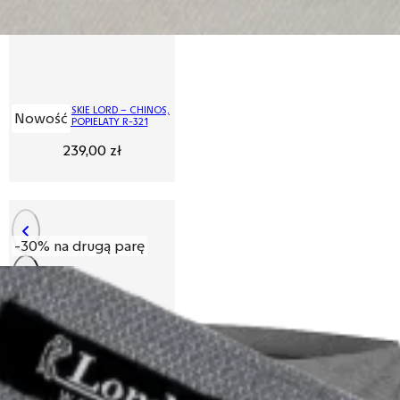
SPODNIE MĘSKIE LORD – CHINOS,
Nowość
KOLOR POPIELATY R-321
239,00
zł
-30% na drugą parę