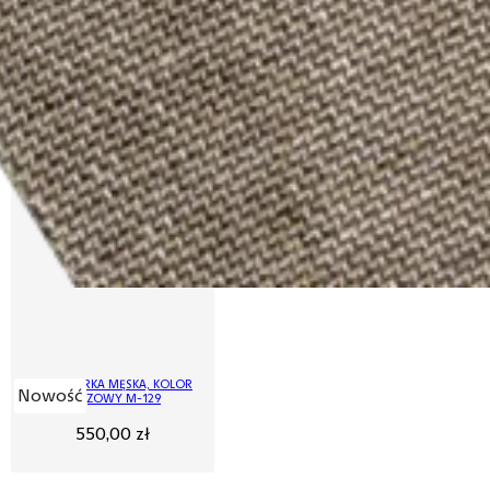
MARYNARKA MĘSKA, KOLOR
Nowość
BRĄZOWY M-129
550,00
zł