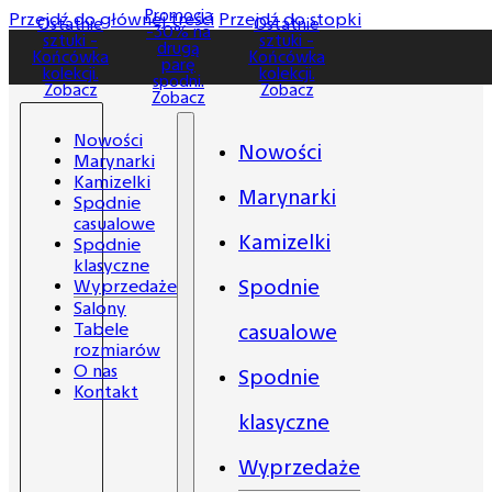
Promocja
Promocja
Przejdź do głównej treści
Przejdź do stopki
Ostatnie
Ostatnie
-30% na
-30% na
sztuki -
sztuki -
drugą
drugą
Końcówka
Końcówka
parę
parę
kolekcji.
kolekcji.
spodni.
spodni.
Zobacz
Zobacz
Zobacz
Zobacz
Nowości
Nowości
Marynarki
Kamizelki
Marynarki
Spodnie
casualowe
Kamizelki
Spodnie
klasyczne
Spodnie
Wyprzedaże
Salony
Tabele
casualowe
rozmiarów
O nas
Spodnie
Kontakt
klasyczne
Wyprzedaże