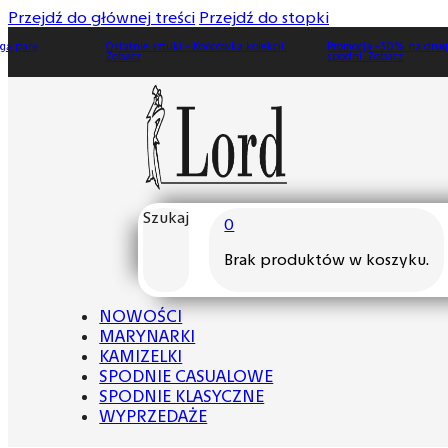
Przejdź do głównej treści
Przejdź do stopki
Ostatnie sztuki - Końcówka kolekcji.
Promocja -30% na drugą parę
Zobacz
spodni. Zobacz
Szukaj
0
Brak produktów w koszyku.
NOWOŚCI
MARYNARKI
KAMIZELKI
SPODNIE CASUALOWE
SPODNIE KLASYCZNE
WYPRZEDAŻE