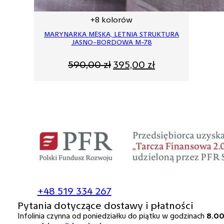
+8 kolorów
MARYNARKA MĘSKA, LETNIA STRUKTURA
JASNO-BORDOWA M-78
Pierwotna
Aktualna
590,00
zł
395,00
zł
cena
cena
wynosiła:
wynosi:
590,00 zł.
395,00 zł.
+48 519 334 267
Pytania dotyczące dostawy i płatności
Infolinia czynna od poniedziałku do piątku w godzinach
8.00