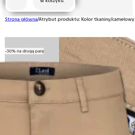
w koszyku.
Strona główna
/
Atrybut produktu: Kolor tkaniny
/
camelowy
-30% na drugą parę