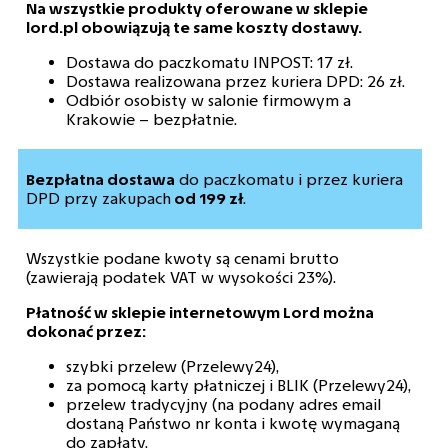
Na wszystkie produkty oferowane w sklepie
lord.pl obowiązują te same koszty dostawy.
Dostawa do paczkomatu INPOST: 17 zł.
Dostawa realizowana przez kuriera DPD: 26 zł.
Odbiór osobisty w salonie firmowym a
Krakowie – bezpłatnie.
Bezpłatna dostawa
do paczkomatu i przez kuriera
DPD przy zakupach
od 199 zł
.
Wszystkie podane kwoty są cenami brutto
(zawierają podatek VAT w wysokości 23%).
Płatność w sklepie internetowym Lord można
dokonać przez:
szybki przelew (Przelewy24),
za pomocą karty płatniczej i BLIK (Przelewy24),
przelew tradycyjny (na podany adres email
dostaną Państwo nr konta i kwotę wymaganą
do zapłaty.