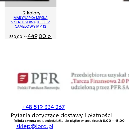
+2 kolory
MARYNARKA MĘSKA
SZTRUKSOWA, KOLOR
CAMELOWY M-112
Pierwotna
Aktualna
449,00
zł
550,00
zł
cena
cena
wynosiła:
wynosi:
550,00 zł.
449,00 zł.
+48 519 334 267
Pytania dotyczące dostawy i płatności
Infolinia czynna od poniedziałku do piątku w godzinach
8.00 – 15.00
sklep@lord.pl